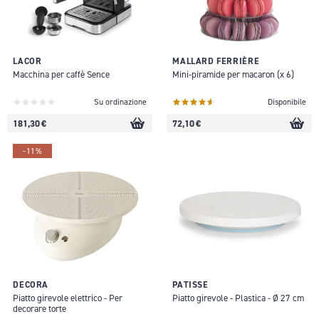
LACOR
MALLARD FERRIÈRE
Macchina per caffè Sence
Mini-piramide per macaron (x 6)
Su ordinazione
Disponibile
181,30 €
72,10 €
-11%
DECORA
PATISSE
Piatto girevole elettrico - Per
Piatto girevole - Plastica - Ø 27 cm
decorare torte