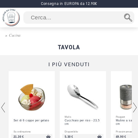
Consegna in EUROPA da 12.90€
Cucina
TAVOLA
I PIÙ VENDUTI
Malis
Peugeot
Set di 6 coppe per gelato
Cucchiaio per riso - 23,5
Mulino a sale M
cm
cm
Su ordinazione
Disponibile
Prossimamente
21,30 €
5,30 €
49,90 €