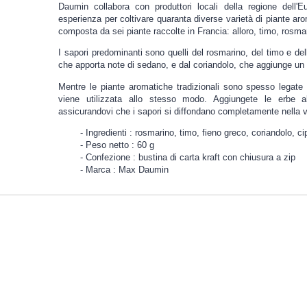
Daumin collabora con produttori locali della regione dell'E
esperienza per coltivare quaranta diverse varietà di piante a
composta da sei piante raccolte in Francia: alloro, timo, rosmar
I sapori predominanti sono quelli del rosmarino, del timo e del
che apporta note di sedano, e dal coriandolo, che aggiunge un
Mentre le piante aromatiche tradizionali sono spesso legate
viene utilizzata allo stesso modo. Aggiungete le erbe all'
assicurandovi che i sapori si diffondano completamente nella v
Ingredienti : rosmarino, timo, fieno greco, coriandolo, cip
Peso netto : 60 g
Confezione : bustina di carta kraft con chiusura a zip
Marca : Max Daumin