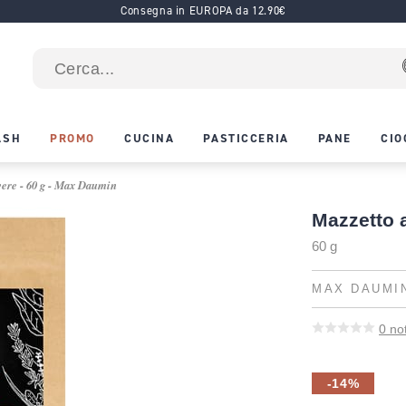
Consegna in EUROPA da 12.90€
ASH
PROMO
CUCINA
PASTICCERIA
PANE
CIO
vere - 60 g - Max Daumin
Mazzetto 
60 g
MAX DAUMI
0
no
-14%