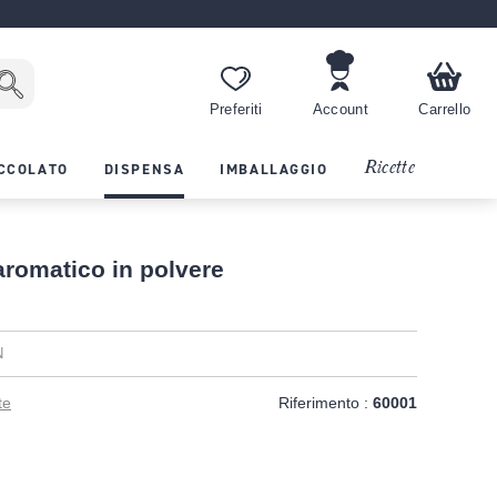
Preferiti
Account
Carrello
Ricette
CCOLATO
DISPENSA
IMBALLAGGIO
aromatico in polvere
N
te
Riferimento :
60001