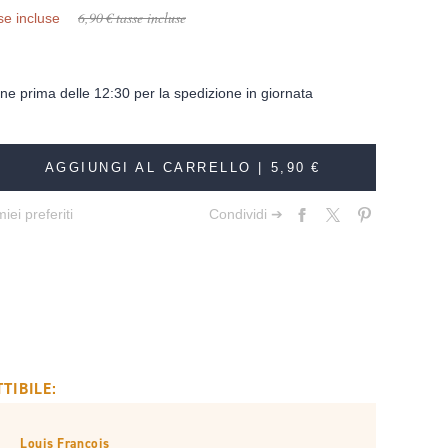
6,90 €
tasse incluse
se incluse
dine prima delle 12:30 per la spedizione in giornata
AGGIUNGI AL CARRELLO |
5,90 €
iei preferiti
Condividi ➔
TIBILE:
Louis François