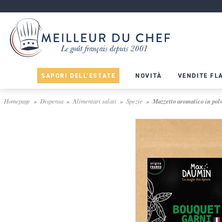
SAPORI DELL'ESTATE
NOVITÀ
VENDITE FL
Homepage
Dispensa
Alimentari salati
Spezie
Mazzetto aromatico in pol