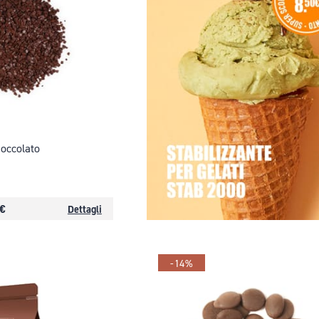
cioccolato
 €
Dettagli
-14%