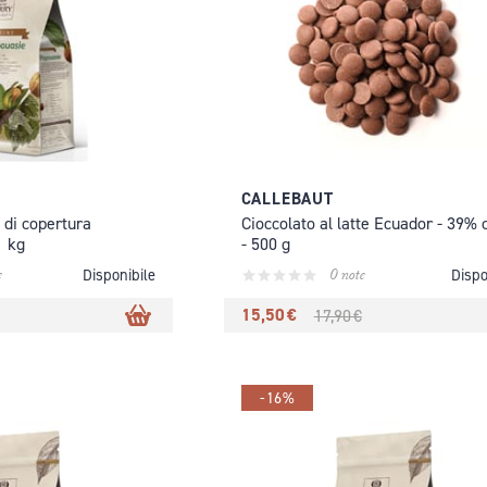
CALLEBAUT
e di copertura
Cioccolato al latte Ecuador - 39% 
1 kg
- 500 g
e
0 note
Disponibile
Dispo
15,50 €
17,90 €
-16%