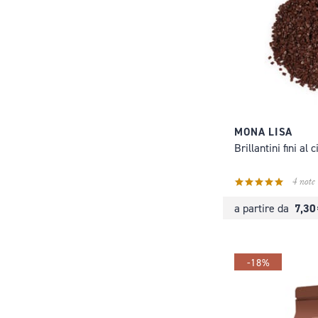
MONA LISA
Brillantini fini al 
4 note
7,30
a partire da
-18%