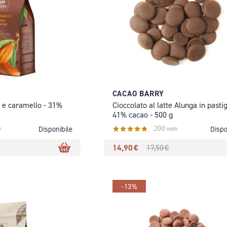
CACAO BARRY
e e caramello - 31%
Cioccolato al latte Alunga in pastig
41% cacao - 500 g
e
200 note
Disponibile
Dispo
14,90 €
17,50 €
-13%