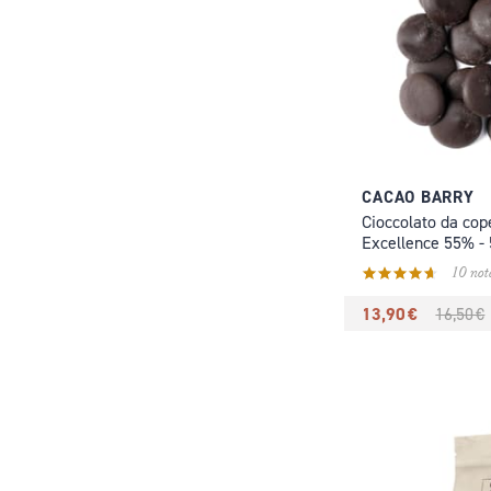
CACAO BARRY
Cioccolato da cop
Excellence 55% - 
10 not
13,90 €
16,50 €