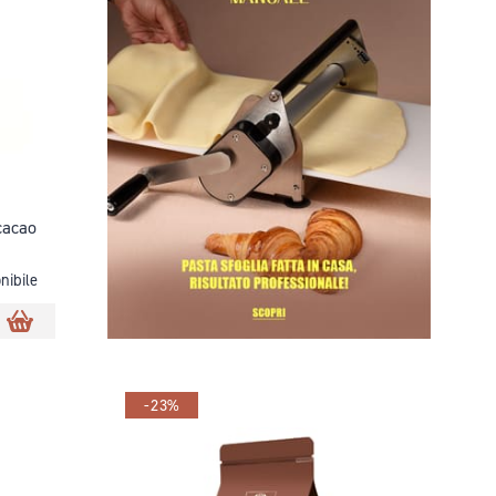
cacao
nibile
-23%