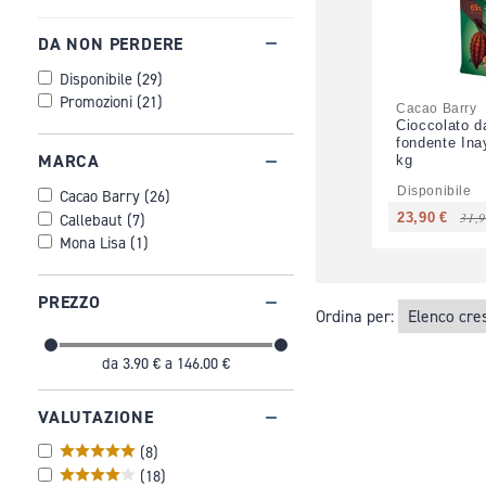
DA NON PERDERE
Disponibile
(
29
)
Promozioni
(
21
)
Cacao Barry
Cioccolato d
fondente Ina
MARCA
kg
Disponibile
Cacao Barry
(
26
)
31,9
23,90 €
Callebaut
(
7
)
Mona Lisa
(
1
)
PREZZO
Ordina per:
da
3.90 €
a
146.00 €
VALUTAZIONE
(
8
)
(
18
)