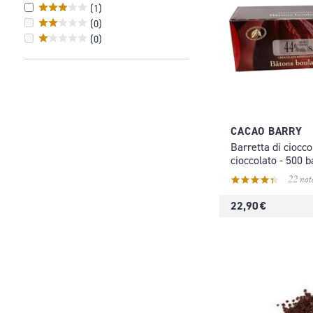
(
1
)
(
0
)
(
0
)
CACAO BARRY
Barretta di ciocco
cioccolato - 500 b
22 not
22,90 €