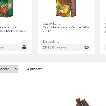
Cacao Barry
a copertura
Cioccolato bianco Zéphyr 34%
ya - 65% cacao - 1
- 1 kg
Disponibile
0 €
37,50 €
28,90 €
34 prodotti