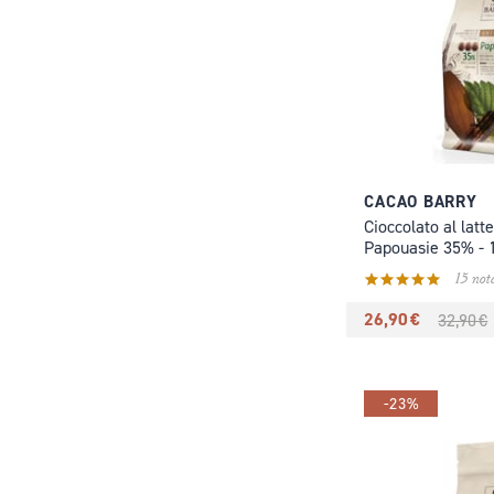
CACAO BARRY
Cioccolato al latt
Papouasie 35% - 
15 not
26,90 €
32,90 €
-23%