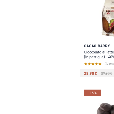
CACAO BARRY
Cioccolato al lat
(in pastiglie) - 4
24 not
28,90 €
37,90 €
-15%