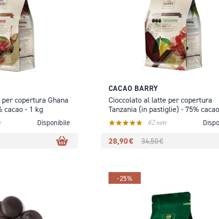
CACAO BARRY
te per copertura Ghana
Cioccolato al latte per copertura
0% cacao - 1 kg
Tanzania (in pastiglie) - 75% cacao
kg
e
62 note
Disponibile
Dispo
28,90 €
34,50 €
-25%