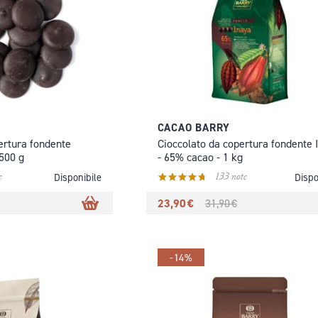
CACAO BARRY
ertura fondente
Cioccolato da copertura fondente 
500 g
- 65% cacao - 1 kg
e
133 note
Disponibile
Dispo
23,90 €
31,90 €
-14%