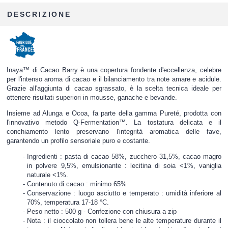
DESCRIZIONE
Inaya™ di Cacao Barry è una copertura fondente d'eccellenza, celebre
per l'intenso aroma di cacao e il bilanciamento tra note amare e acidule.
Grazie all'aggiunta di cacao sgrassato, è la scelta tecnica ideale per
ottenere risultati superiori in mousse, ganache e bevande.
Insieme ad Alunga e Ocoa, fa parte della gamma Pureté, prodotta con
l'innovativo metodo Q-Fermentation™. La tostatura delicata e il
conchiamento lento preservano l'integrità aromatica delle fave,
garantendo un profilo sensoriale puro e costante.
Ingredienti : pasta di cacao 58%, zucchero 31,5%, cacao magro
in polvere 9,5%, emulsionante : lecitina di soia <1%, vaniglia
naturale <1%.
Contenuto di cacao : minimo 65%
Conservazione : luogo asciutto e temperato : umidità inferiore al
70%, temperatura 17-18 °C.
Peso netto : 500 g - Confezione con chiusura a zip
Nota : il cioccolato non tollera bene le alte temperature durante il