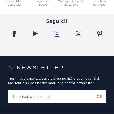
Servizio Clienti
Pagamento
Consegna in Europa
I Preferiti
Contattaci
Sicuro
da 12,90 €
dello Chef
Seguici!
La
NEWSLETTER
Tieniti aggiornato/a sulle ultime novità e sugli eventi di
Meilleur du Chef iscrivendoti alla nostra newsletter