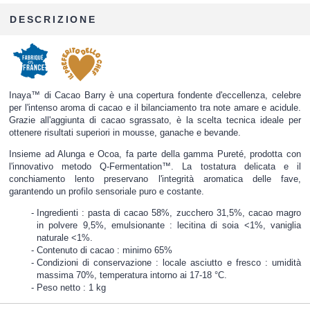
DESCRIZIONE
Inaya™ di Cacao Barry è una copertura fondente d'eccellenza, celebre
per l'intenso aroma di cacao e il bilanciamento tra note amare e acidule.
Grazie all'aggiunta di cacao sgrassato, è la scelta tecnica ideale per
ottenere risultati superiori in mousse, ganache e bevande.
Insieme ad Alunga e Ocoa, fa parte della gamma Pureté, prodotta con
l'innovativo metodo Q-Fermentation™. La tostatura delicata e il
conchiamento lento preservano l'integrità aromatica delle fave,
garantendo un profilo sensoriale puro e costante.
Ingredienti : pasta di cacao 58%, zucchero 31,5%, cacao magro
in polvere 9,5%, emulsionante : lecitina di soia <1%, vaniglia
naturale <1%.
Contenuto di cacao : minimo 65%
Condizioni di conservazione : locale asciutto e fresco : umidità
massima 70%, temperatura intorno ai 17-18 °C.
Peso netto : 1 kg