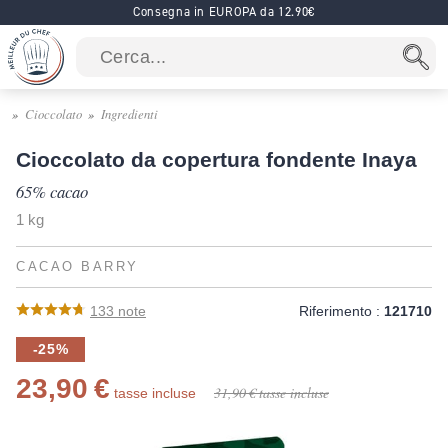
Consegna in EUROPA da 12.90€
Cioccolato
Ingredienti
Cioccolato da copertura fondente Inaya
65% cacao
1 kg
CACAO BARRY
133
note
Riferimento :
121710
-25%
23,90 €
31,90 €
tasse incluse
tasse incluse