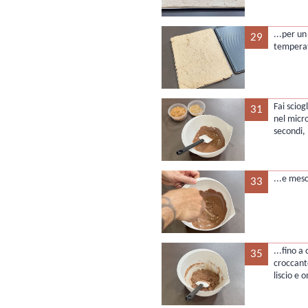
...per u
29
tempera
Fai sciogl
31
nel micro
secondi,
...e mes
33
...fino 
35
croccante
liscio e