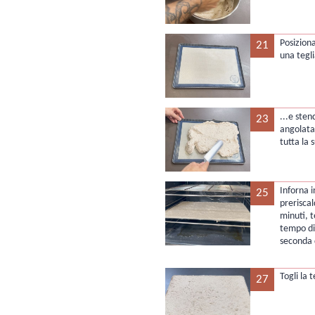
Posiziona
21
una tegli
...e sten
23
angolata
tutta la 
Inforna i
25
prerisca
minuti, 
tempo di
seconda 
Togli la 
27