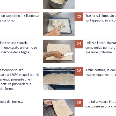
 un tappetino in silicone su
Trasferisci l'impasto
22
a da forno.
sul tappetino in silico
dilo con una spatola
Utilizza i bordi rialzat
24
 in uno strato uniforme su
come guida per gara
superficie della teglia.
spessore uniforme.
n forno ventilato
A fine cottura, la da
26
ldato a 170°C e cuoci per 20
essere leggermente 
tenendo presente che il
 cottura può variare a
del forno.
teglia dal forno...
...e fai scivolare il t
28
dacquoise su una grigl