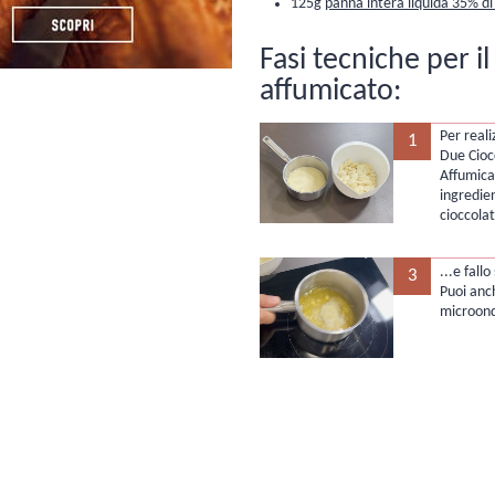
125g
panna intera liquida 35% di 
Fasi tecniche per i
affumicato:
Per real
1
Due Cioc
Affumica
ingredien
cioccola
...e fall
3
Puoi anch
microon