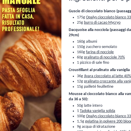
Guscio di cioccolato bianco (passaggi
175g
Opalys cioccolato bianco 3
25g
burro di cacao Mycryo
Dacquoise alla nocciola (passaggi da 1
29cm)
160g albumi
150g zucchero semolato
160g
farina di nocciole
60g
pralinato di nocciole 70%
1 pizzico di sale fino
Croustillant al pralinato alla vaniglia
36g
Jivara cioccolato al latte 40%
12g
pralinato croccante alla van
15g
pailleté feuilletine
Mousse al cioccolato bianco alla van
da 36 a 50):
50g latte intero
1
Tadoka vaniglia solida
100g
Opalys cioccolato bianco 3
1,5g
gelatina in polvere 200 blo
9g acqua di idratazione