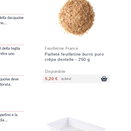
 della dacquoise
ne...
Feuilletine France
i della teglia
ntire uno
Pailleté feuilletine burro puro
crêpe dentelle - 250 g
Disponibile
5,20 €
6,50 €
cquoise deve
dorata.
appetino e la
ia...