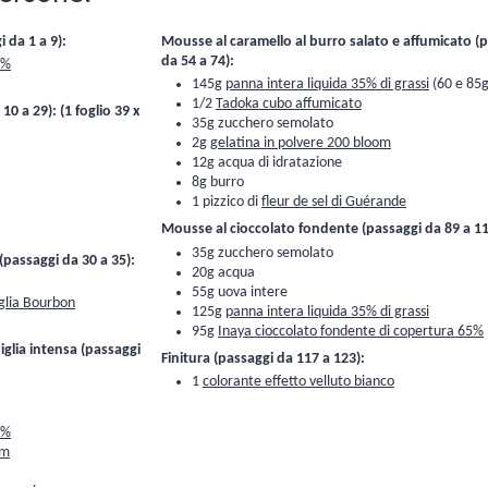
 da 1 a 9):
Mousse al caramello al burro salato e affumicato (
da 54 a 74):
3%
145g
panna intera liquida 35% di grassi
(60 e 85g
1/2
Tadoka cubo affumicato
0 a 29): (1 foglio 39 x
35g zucchero semolato
2g
gelatina in polvere 200 bloom
12g acqua di idratazione
8g burro
1 pizzico di
fleur de sel di Guérande
Mousse al cioccolato fondente (passaggi da 89 a 11
35g zucchero semolato
 (passaggi da 30 a 35):
20g acqua
55g uova intere
iglia Bourbon
125g
panna intera liquida 35% di grassi
95g
Inaya cioccolato fondente di copertura 65%
iglia intensa (passaggi
Finitura (passaggi da 117 a 123):
1
colorante effetto velluto bianco
3%
om