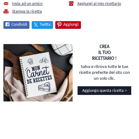
Invia ad un amico
Aggiungi al mio ricettario
Stampa la ricetta
Condividi
Twitta
Aggiungi
CREA
IL TUO
RICETTARIO !
Salva e ritrova tutte le tue
ricette preferite del sito con
un solo clic.
Aggiungo questa ricetta >