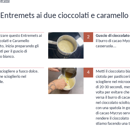
grassi
l Entremets ai due cioccolati e caramello
izzare questo Entremets ai
Guscio di cioccolato
2
colati e Caramello
il burro di cacao Myc
to, inizia preparando gli
casseruola...
ti per il guscio di
to bianco.
o sciogliere a fuoco dolce.
Metti il cioccolato bi
4
e scioglierlo nel
ciotola per pasticceri
de.
sciogliere nel microon
di 20-30 secondi, me
volta per evitare che 
versa il burro di cac
nel cioccolato sciolt
con una spatola in g
di cacao Mycryo serv
rendere il cioccolato 
stiamo facendo una 