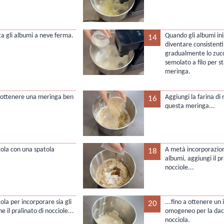
ta gli albumi a neve ferma.
Quando gli albumi ini
14
diventare consistenti
gradualmente lo zuc
semolato a filo per st
meringa.
 ottenere una meringa ben
Aggiungi la farina di 
16
questa meringa...
cola con una spatola
A metà incorporazion
18
albumi, aggiungi il pr
nocciole...
ola per incorporare sia gli
...fino a ottenere un 
20
e il pralinato di nocciole...
omogeneo per la dacq
nocciola.