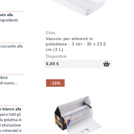
ato alla
ingredienti.
Gilac
Vassoio per alimenti in
polietilene - 3 litri - 35 x 23,5
 croccante alla
cm (3 L)
Disponibile
6,00 €
lleté
-15%
di nuovo...
 bianco alla
ara tutti gli
la gelatina in
i idratazione
o minerale) e