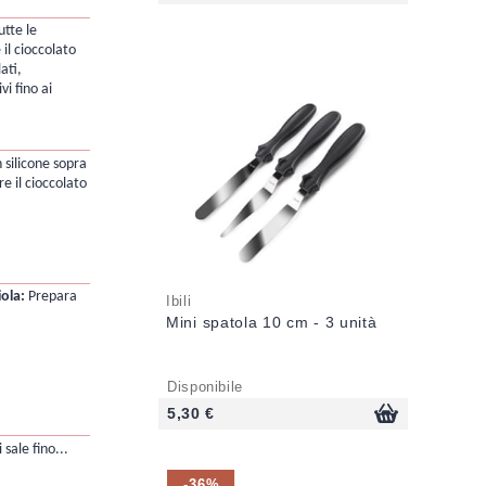
utte le
il cioccolato
lati,
vi fino ai
 silicone sopra
re il cioccolato
ola:
Prepara
Ibili
Mini spatola 10 cm - 3 unità
Disponibile
5,30 €
 sale fino...
-36%