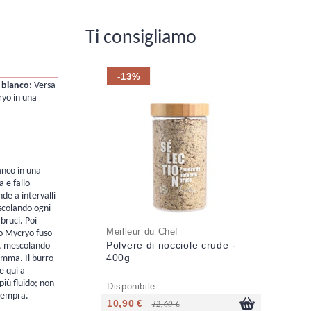
Ti consigliamo
-13%
 bianco:
Versa
ryo in una
anco in una
a e fallo
de a intervalli
scolando ogni
bruci. Poi
Meilleur du Chef
ao Mycryo fuso
Polvere di nocciole crude -
o, mescolando
400g
omma. Il burro
e qui a
più fluido; non
Disponibile
tempra.
10,90 €
12,60 €