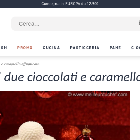
Consegna in EUROPA da 12.90€
ASH
PROMO
CUCINA
PASTICCERIA
PANE
CIO
i e caramello affumicato
 due cioccolati e caramell