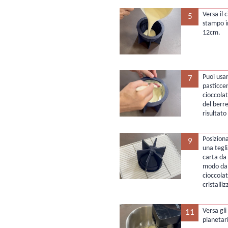
Versa il 
5
stampo in
12cm.
Puoi usa
7
pasticcer
cioccolato
del berr
risultato
Posiziona
9
una tegl
carta da 
modo da 
cioccola
cristalli
Versa gli
11
planetar