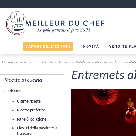
SAPORI DELL'ESTATE
NOVITÀ
VENDITE FL
Homepage
Ricette
Ricette
Ricette di Natale
Entremets ai due cioccolat
Entremets ai
Ricette di cucina
Ricette
Ultime ricette
Ricette preferite
Pane & colazione
Classici della pasticceria
francese