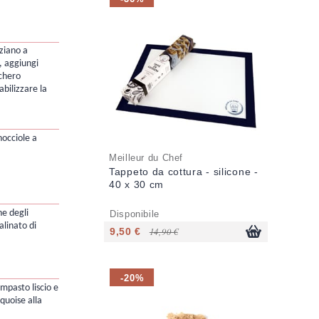
ziano a
, aggiungi
chero
abilizzare la
nocciole a
Meilleur du Chef
Tappeto da cottura - silicone -
40 x 30 cm
e degli
Disponibile
alinato di
9,50 €
14,90 €
-20%
impasto liscio e
uoise alla