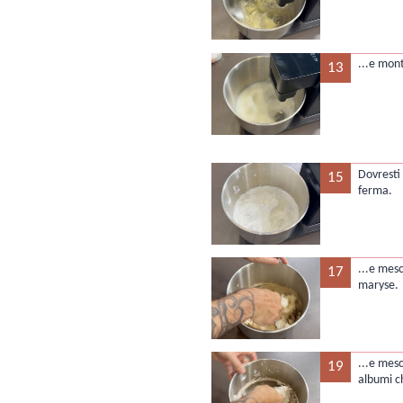
...e mon
13
Dovresti
15
ferma.
...e mes
17
maryse.
...e mesc
19
albumi ch