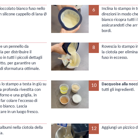
cioccolato bianco fuso nello
Inclina lo stampo in t
6
 silicone cappello di lana Ø
direzioni in modo che 
bianco ricopra tutti i 
assicurandoti che arri
bordi.
re un pennello da
Rovescia lo stampo in
8
ia per distribuire il
la ciotola per elimina
 in tutti i piccoli dettagli
fuso in eccesso.
etto, per garantire un
 di sformatura ottimale.
 lo stampo a testa in giù su
Dacquoise alla nocci
10
ia profonda rivestita con
tutti gli ingredienti.
forno e una griglia, in
far colare l'eccesso di
to bianco. Lascia
zzare in un luogo fresco.
 albumi nella ciotola della
Aggiungi un pizzico di
12
ia.