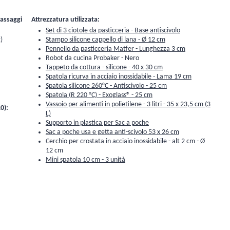
passaggi
Attrezzatura utilizzata:
Set di 3 ciotole da pasticceria - Base antiscivolo
)
Stampo silicone cappello di lana - Ø 12 cm
Pennello da pasticceria Matfer - Lunghezza 3 cm
Robot da cucina Probaker - Nero
Tappeto da cottura - silicone - 40 x 30 cm
Spatola ricurva in acciaio inossidabile - Lama 19 cm
Spatola silicone 260°C - Antiscivolo - 25 cm
Spatola (R 220 °C) - Exoglass® - 25 cm
Vassoio per alimenti in polietilene - 3 litri - 35 x 23,5 cm (3
0):
L)
Supporto in plastica per Sac a poche
Sac a poche usa e getta anti-scivolo 53 x 26 cm
Cerchio per crostata in acciaio inossidabile - alt 2 cm - Ø
12 cm
Mini spatola 10 cm - 3 unità