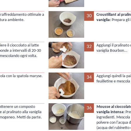
n raffreddamento ottimale a
Croustillant al pralin
30
tura ambiente.
vaniglia:
Prepara gli 
iere il cioccolato al latte
Aggiungi il pralinato
32
onde a intervalli di 20-30
vaniglia Bourbon...
 mescolando ogni volta.
cola con la spatola maryse.
Aggiungi quindi la pai
34
feuilletine e mescola 
a ottenere un composto
Mousse al cioccolato
36
 al pralinato alla vaniglia
vaniglia intensa:
Prep
 omogeneo. Metti da parte.
ingredienti. Mescola 
polvere con l'acqua d
(acqua del rubinetto 