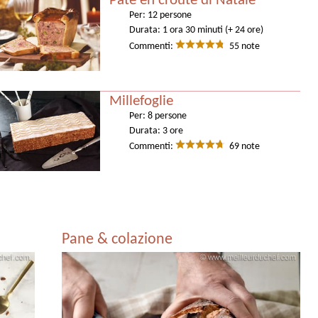
Pâté en croûte di Natale
Per:
12 persone
Durata:
1 ora 30 minuti (+ 24 ore)
Commenti:
55 note
Millefoglie
Per:
8 persone
Durata:
3 ore
Commenti:
69 note
Pane & colazione