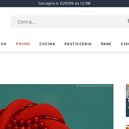
Consegna in EUROPA da 12.90€
ASH
PROMO
CUCINA
PASTICCERIA
PANE
CIO