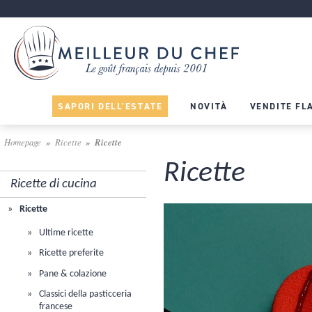
SAPORI DELL'ESTATE
NOVITÀ
VENDITE FL
Homepage
Ricette
Ricette
Ricette
Ricette di cucina
Ricette
Ultime ricette
Ricette preferite
Pane & colazione
Classici della pasticceria
francese