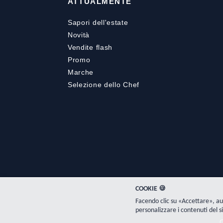
ATTUALMENTE
Sapori dell'estate
Novità
Vendite flash
Promo
Marche
Selezione dello Chef
COOKIE 🍪
Facendo clic su «Accettare», au
personalizzare i contenuti del si
C