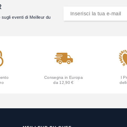
R
e sugli eventi di Meilleur du
ento
Consegna in Europa
I Pr
ro
da 12,90 €
del