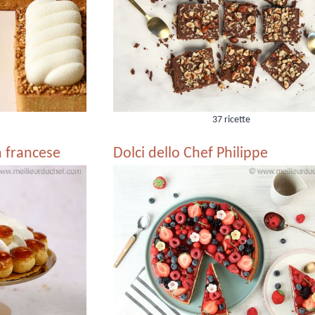
37 ricette
ia francese
Dolci dello Chef Philippe