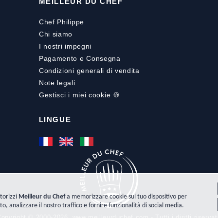
MEILLEUR DU CHEF
Chef Philippe
Chi siamo
I nostri impegni
Pagamento
e
Consegna
Condizioni generali di vendita
Note legali
Gestisci i miei cookie 🍪
LINGUE
torizzi
Meilleur du Chef
a memorizzare cookie sul tuo dispositivo per
to, analizzare il nostro traffico e fornire funzionalità di social media.
opyright © 2000-2026, www.meilleurduchef.com - Tutti i diritti riservat