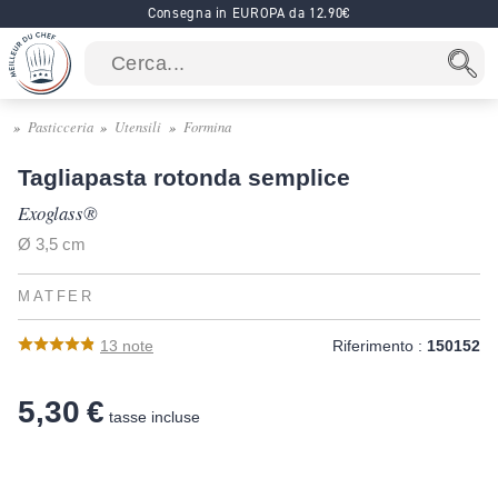
Consegna in EUROPA da 12.90€
Pasticceria
Utensili
Formina
Tagliapasta rotonda semplice
Exoglass®
Ø 3,5 cm
MATFER
13
note
Riferimento :
150152
5,30 €
tasse incluse