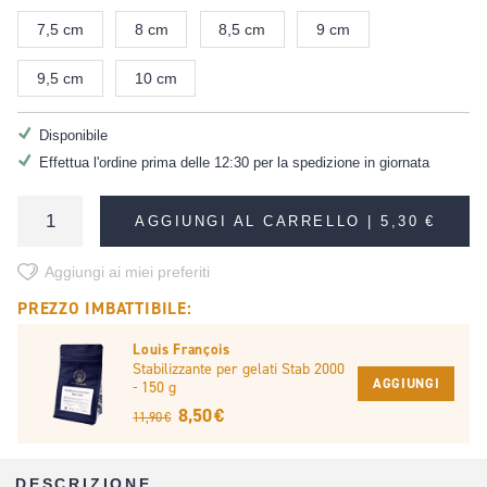
7,5 cm
8 cm
8,5 cm
9 cm
9,5 cm
10 cm
Disponibile
Effettua l'ordine prima delle 12:30 per la spedizione in giornata
AGGIUNGI AL CARRELLO |
5,30 €
Aggiungi ai miei preferiti
PREZZO IMBATTIBILE:
Louis François
Stabilizzante per gelati Stab 2000
AGGIUNGI
- 150 g
8,50 €
11,90 €
DESCRIZIONE