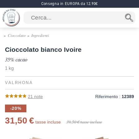
Consegna in EUROPA da 12.90€
Cioccolato
Ingredienti
Cioccolato bianco Ivoire
35% cacao
1 kg
VALRHONA
21
note
Riferimento :
12389
-20%
31,50 €
39,50 €
tasse incluse
tasse incluse