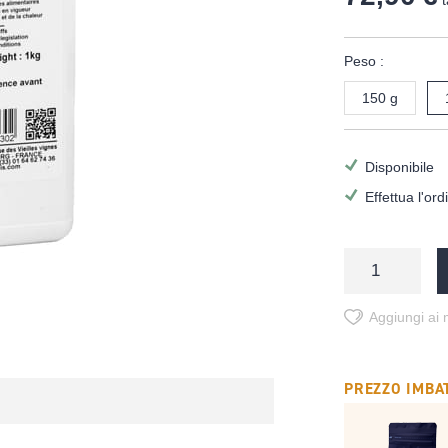
t
Peso :
150 g
Disponibile
Effettua l'or
Aggiungi ai m
PREZZO IMBAT