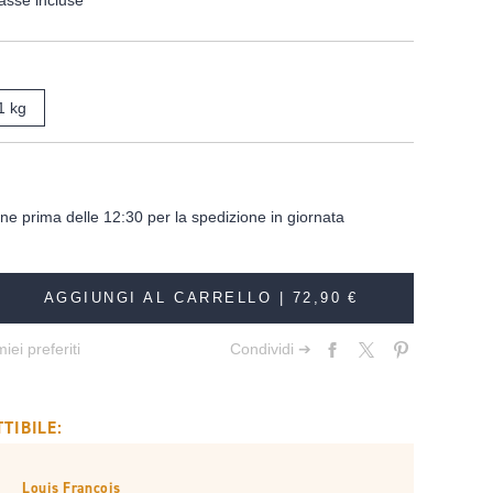
asse incluse
1 kg
dine prima delle 12:30 per la spedizione in giornata
AGGIUNGI AL CARRELLO |
72,90 €
iei preferiti
Condividi ➔
TIBILE:
Louis François