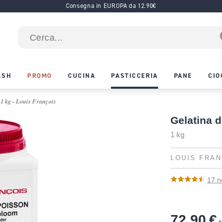
Consegna in EUROPA da 12.90€
ASH
PROMO
CUCINA
PASTICCERIA
PANE
CIO
 1 kg - Louis François
Gelatina d
1 kg
LOUIS FRAN
17
n
72,90 €