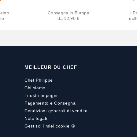
ento
Consegna in Europa
I Pr
ro
da 12,90 €
del
MEILLEUR DU CHEF
Chef Philippe
Chi siamo
I nostri impegni
Pagamento
e
Consegna
Condizioni generali di vendita
Note legali
Gestisci i miei cookie 🍪