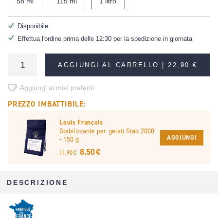
58 ml
115 ml
1 litro
Disponibile
Effettua l'ordine prima delle 12:30 per la spedizione in giornata
AGGIUNGI AL CARRELLO |
22,90 €
Aggiungi ai miei preferiti
PREZZO IMBATTIBILE:
Louis François
Stabilizzante per gelati Stab 2000
AGGIUNGI
- 150 g
8,50 €
11,90 €
DESCRIZIONE