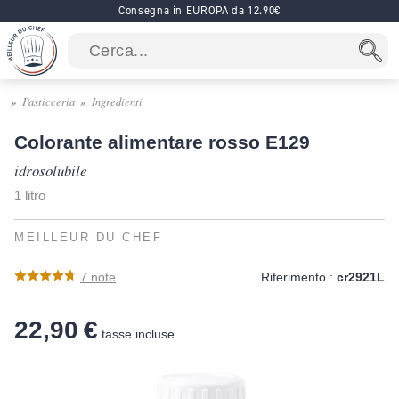
Consegna in EUROPA da 12.90€
Pasticceria
Ingredienti
Colorante alimentare rosso E129
idrosolubile
1 litro
MEILLEUR DU CHEF
7
note
Riferimento :
cr2921L
22,90 €
tasse incluse