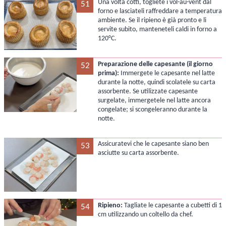
Una volta cotti, togliete i vol-au-vent dal
51
forno e lasciateli raffreddare a temperatura
ambiente. Se il ripieno è già pronto e li
servite subito, manteneteli caldi in forno a
120°C.
Preparazione delle capesante (il giorno
52
prima):
Immergete le capesante nel latte
durante la notte, quindi scolatele su carta
assorbente. Se utilizzate capesante
surgelate, immergetele nel latte ancora
congelate; si scongeleranno durante la
notte.
Assicuratevi che le capesante siano ben
53
asciutte su carta assorbente.
Ripieno:
Tagliate le capesante a cubetti di 1
54
cm utilizzando un coltello da chef.