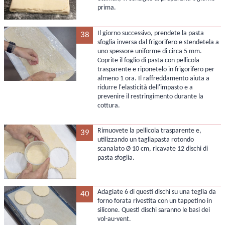
prima.
Il giorno successivo, prendete la pasta
38
sfoglia inversa dal frigorifero e stendetela a
uno spessore uniforme di circa 5 mm.
Coprite il foglio di pasta con pellicola
trasparente e riponetelo in frigorifero per
almeno 1 ora. Il raffreddamento aiuta a
ridurre l'elasticità dell'impasto e a
prevenire il restringimento durante la
cottura.
Rimuovete la pellicola trasparente e,
39
utilizzando un tagliapasta rotondo
scanalato Ø 10 cm, ricavate 12 dischi di
pasta sfoglia.
Adagiate 6 di questi dischi su una teglia da
40
forno forata rivestita con un tappetino in
silicone. Questi dischi saranno le basi dei
vol-au-vent.