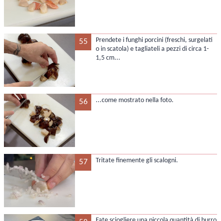
Prendete i funghi porcini (freschi, surgelati
55
o in scatola) e tagliateli a pezzi di circa 1-
1,5 cm...
...come mostrato nella foto.
56
Tritate finemente gli scalogni.
57
Fate sciogliere una piccola quantità di burro