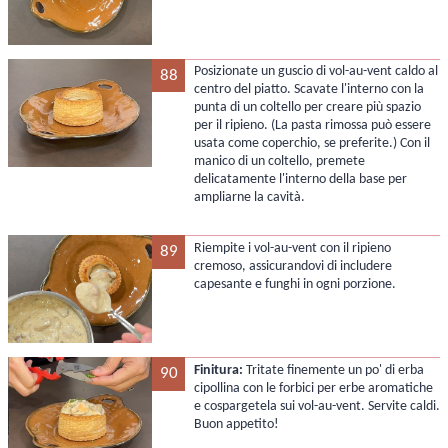
Posizionate un guscio di vol-au-vent caldo al
88
centro del piatto. Scavate l'interno con la
punta di un coltello per creare più spazio
per il ripieno. (La pasta rimossa può essere
usata come coperchio, se preferite.) Con il
manico di un coltello, premete
delicatamente l'interno della base per
ampliarne la cavità.
Riempite i vol-au-vent con il ripieno
89
cremoso, assicurandovi di includere
capesante e funghi in ogni porzione.
Finitura:
Tritate finemente un po' di erba
90
cipollina con le forbici per erbe aromatiche
e cospargetela sui vol-au-vent. Servite caldi.
Buon appetito!