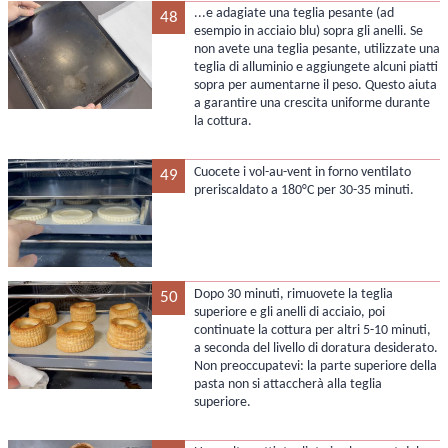
...e adagiate una teglia pesante (ad
48
esempio in acciaio blu) sopra gli anelli. Se
non avete una teglia pesante, utilizzate una
teglia di alluminio e aggiungete alcuni piatti
sopra per aumentarne il peso. Questo aiuta
a garantire una crescita uniforme durante
la cottura.
Cuocete i vol-au-vent in forno ventilato
49
preriscaldato a 180°C per 30-35 minuti.
Dopo 30 minuti, rimuovete la teglia
50
superiore e gli anelli di acciaio, poi
continuate la cottura per altri 5-10 minuti,
a seconda del livello di doratura desiderato.
Non preoccupatevi: la parte superiore della
pasta non si attaccherà alla teglia
superiore.