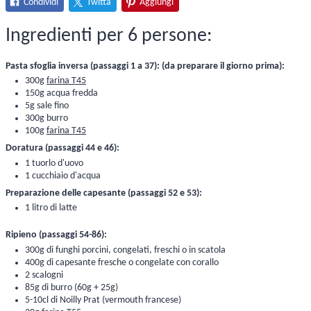
Condividi
Twitta
Aggiungi
Ingredienti per 6 persone:
Pasta sfoglia inversa (passaggi 1 a 37): (da preparare il giorno prima):
300g
farina T45
150g acqua fredda
5g sale fino
300g burro
100g
farina T45
Doratura (passaggi 44 e 46):
1 tuorlo d'uovo
1 cucchiaio d'acqua
Preparazione delle capesante (passaggi 52 e 53):
1 litro di latte
Ripieno (passaggi 54-86):
300g di funghi porcini, congelati, freschi o in scatola
400g di capesante fresche o congelate con corallo
2 scalogni
85g di burro (60g + 25g)
5-10cl di Noilly Prat (vermouth francese)