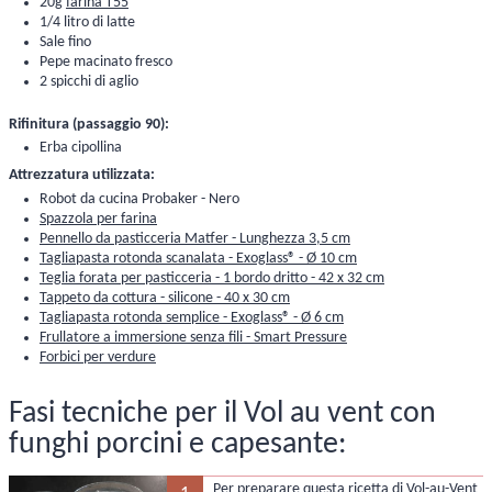
20g
farina T55
1/4 litro di latte
Sale fino
Pepe macinato fresco
2 spicchi di aglio
Rifinitura (passaggio 90):
Erba cipollina
Attrezzatura utilizzata:
Robot da cucina Probaker - Nero
Spazzola per farina
Pennello da pasticceria Matfer - Lunghezza 3,5 cm
Tagliapasta rotonda scanalata - Exoglass® - Ø 10 cm
Teglia forata per pasticceria - 1 bordo dritto - 42 x 32 cm
Tappeto da cottura - silicone - 40 x 30 cm
Tagliapasta rotonda semplice - Exoglass® - Ø 6 cm
Frullatore a immersione senza fili - Smart Pressure
Forbici per verdure
Fasi tecniche per il Vol au vent con
funghi porcini e capesante:
Per preparare questa ricetta di Vol-au-Vent