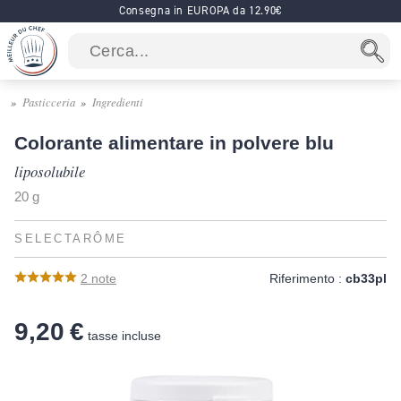
Consegna in EUROPA da 12.90€
Pasticceria
Ingredienti
Colorante alimentare in polvere blu
liposolubile
20 g
SELECTARÔME
2
note
Riferimento :
cb33pl
9,20 €
tasse incluse