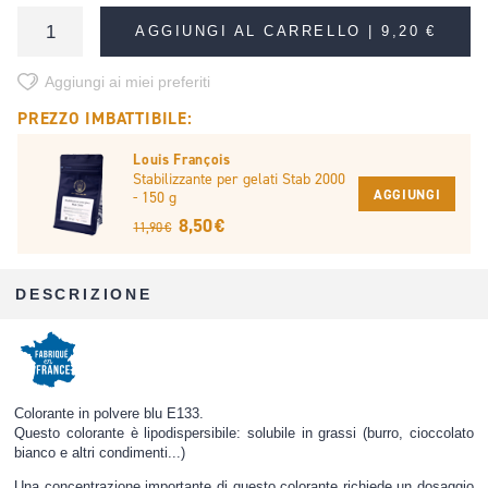
AGGIUNGI AL CARRELLO |
9,20 €
Aggiungi ai miei preferiti
PREZZO IMBATTIBILE:
Louis François
Stabilizzante per gelati Stab 2000
AGGIUNGI
- 150 g
8,50 €
11,90 €
DESCRIZIONE
Colorante in polvere blu E133.
Questo colorante è lipodispersibile: solubile in grassi (burro, cioccolato
bianco e altri condimenti...)
Una concentrazione importante di questo colorante richiede un dosaggio