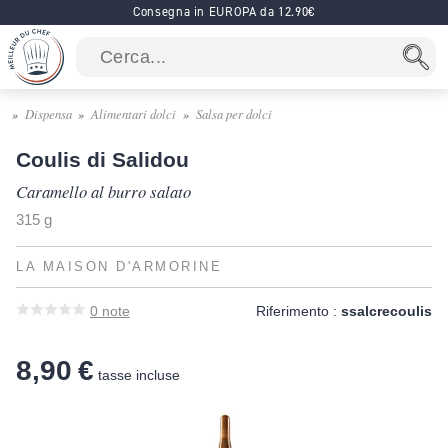
Consegna in EUROPA da 12.90€
Dispensa
Alimentari dolci
Salsa per dolci
Coulis di Salidou
Caramello al burro salato
315 g
LA MAISON D'ARMORINE
0
note
Riferimento :
ssalcrecoulis
8,90 €
tasse incluse