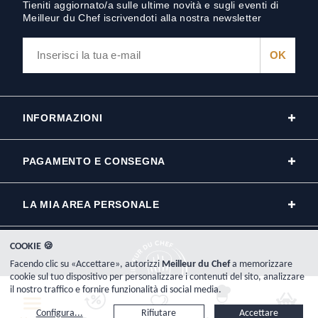
Tieniti aggiornato/a sulle ultime novità e sugli eventi di
Meilleur du Chef iscrivendoti alla nostra newsletter
INFORMAZIONI
PAGAMENTO E CONSEGNA
LA MIA AREA PERSONALE
COOKIE 🍪
Facendo clic su «Accettare», autorizzi
Meilleur du Chef
a memorizzare
cookie sul tuo dispositivo per personalizzare i contenuti del sito, analizzare
il nostro traffico e fornire funzionalità di social media.
Copyright © 2000-2026, www.meilleurduchef.com - Tutti i diritti riservati.
Configura...
Rifiutare
Accettare
Meilleur du Chef è il nome commerciale della società Plat-Net iscritta nel registro del commercio e delle