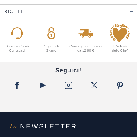
RICETTE
Servizio Clienti
Pagamento
Consegna in Europa
I Preferiti
Contattaci
Sicuro
da 12,90 €
dello Chef
Seguici!
La
NEWSLETTER