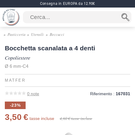
Consegna in EUROPA da 12.90€
Pasticceria
Utensili
Beccucci
Bocchetta scanalata a 4 denti
Copoliestere
Ø 6 mm-C4
MATFER
0
note
Riferimento :
167031
-23%
3,50 €
4,60 €
tasse incluse
tasse incluse