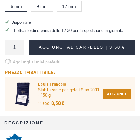
6 mm
9 mm
17 mm
Disponibile
Effettua l'ordine prima delle 12:30 per la spedizione in giornata
AGGIUNGI AL CARRELLO |
3,50 €
Aggiungi ai miei preferiti
PREZZO IMBATTIBILE:
Louis François
Stabilizzante per gelati Stab 2000
AGGIUNGI
- 150 g
8,50 €
11,90 €
DESCRIZIONE