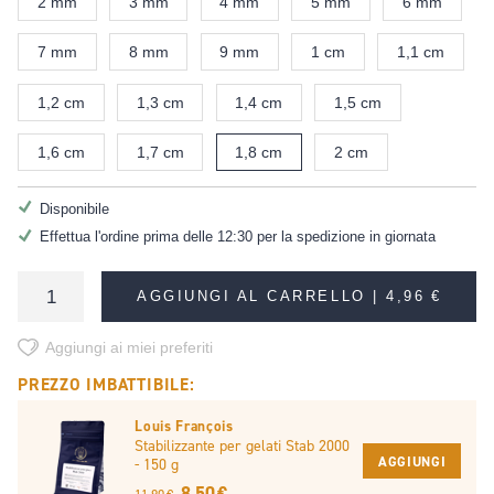
2 mm
3 mm
4 mm
5 mm
6 mm
7 mm
8 mm
9 mm
1 cm
1,1 cm
1,2 cm
1,3 cm
1,4 cm
1,5 cm
1,6 cm
1,7 cm
1,8 cm
2 cm
Disponibile
Effettua l'ordine prima delle 12:30 per la spedizione in giornata
AGGIUNGI AL CARRELLO |
4,96 €
Aggiungi ai miei preferiti
PREZZO IMBATTIBILE:
Louis François
Stabilizzante per gelati Stab 2000
AGGIUNGI
- 150 g
8,50 €