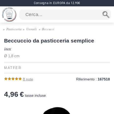
Consegna in EUROPA da 12.90€
Pasticceria
Utensili
Beccucci
Beccuccio da pasticceria semplice
inox
Ø 1,8 cm
MATFER
8
note
Riferimento :
167518
4,96 €
tasse incluse