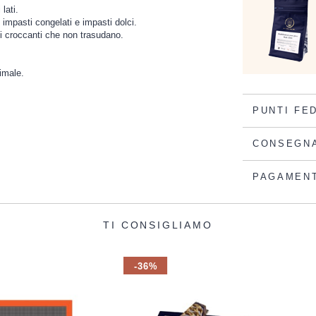
lati.
impasti congelati e impasti dolci.
i croccanti che non trasudano.
timale.
PUNTI FE
CONSEGN
PAGAMEN
TI CONSIGLIAMO
-36%