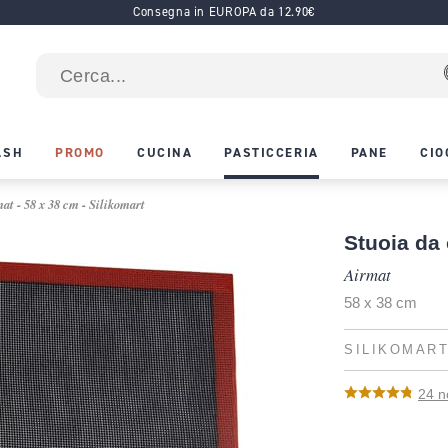
Consegna in EUROPA da 12.90€
ASH
PROMO
CUCINA
PASTICCERIA
PANE
CIO
mat - 58 x 38 cm - Silikomart
Stuoia da 
Airmat
58 x 38 cm
SILIKOMAR
24
n