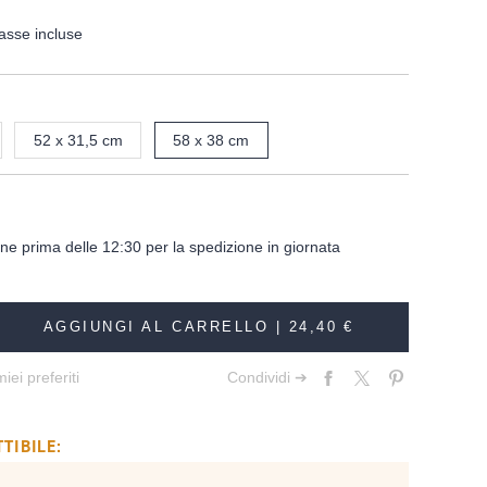
asse incluse
52 x 31,5 cm
58 x 38 cm
dine prima delle 12:30 per la spedizione in giornata
AGGIUNGI AL CARRELLO |
24,40 €
iei preferiti
Condividi ➔
TIBILE: