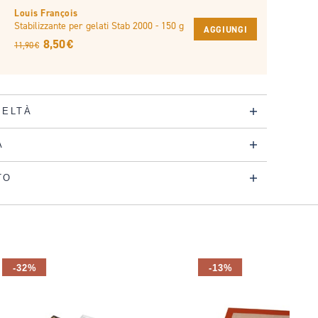
Louis François
Stabilizzante per gelati Stab 2000 - 150 g
AGGIUNGI
8,50 €
11,90 €
DELTÀ
A
TO
-32%
-13%