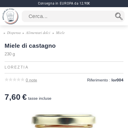
Consegna in EUROPA da 12.90€
Dispensa
Alimentari dolci
Miele
Miele di castagno
230 g
LOREZTIA
0
note
Riferimento :
lor004
7,60 €
tasse incluse