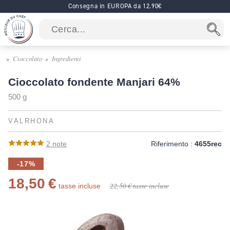
Consegna in EUROPA da 12.90€
Cioccolato
Ingredienti
Cioccolato fondente Manjari 64%
500 g
VALRHONA
2
note
Riferimento :
4655rec
-17%
18,50 €
22,50 €
tasse incluse
tasse incluse