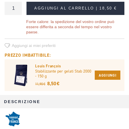
AGGIUNGI AL CARRELLO |
18,50 €
Forte calore: la spedizione del vostro ordine può
essere differita a seconda del tempo nel vostro
paese.
Aggiungi ai miei preferiti
PREZZO IMBATTIBILE:
Louis François
Stabilizzante per gelati Stab 2000
AGGIUNGI
- 150 g
8,50 €
11,90 €
DESCRIZIONE