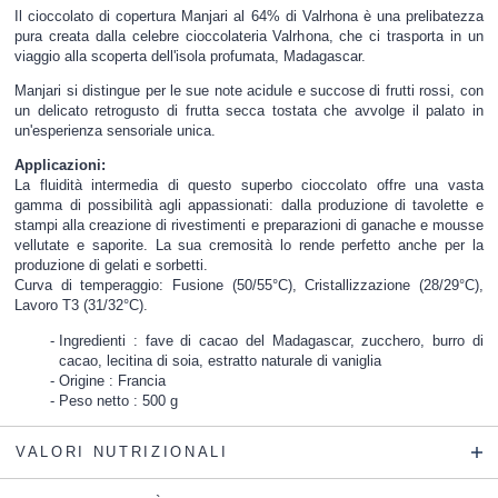
Il cioccolato di copertura Manjari al 64% di Valrhona è una prelibatezza
pura creata dalla celebre cioccolateria Valrhona, che ci trasporta in un
viaggio alla scoperta dell'isola profumata, Madagascar.
Manjari si distingue per le sue note acidule e succose di frutti rossi, con
un delicato retrogusto di frutta secca tostata che avvolge il palato in
un'esperienza sensoriale unica.
Applicazioni:
La fluidità intermedia di questo superbo cioccolato offre una vasta
gamma di possibilità agli appassionati: dalla produzione di tavolette e
stampi alla creazione di rivestimenti e preparazioni di ganache e mousse
vellutate e saporite. La sua cremosità lo rende perfetto anche per la
produzione di gelati e sorbetti.
Curva di temperaggio: Fusione (50/55°C), Cristallizzazione (28/29°C),
Lavoro T3 (31/32°C).
Ingredienti : fave di cacao del Madagascar, zucchero, burro di
cacao, lecitina di soia, estratto naturale di vaniglia
Origine : Francia
Peso netto : 500 g
VALORI NUTRIZIONALI