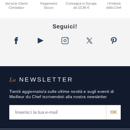
Servizio Clienti
Pagamento
Consegna in Europa
I Preferiti
Contattaci
Sicuro
da 12,90 €
dello Chef
Seguici!
La
NEWSLETTER
Tieniti aggiornato/a sulle ultime novità e sugli eventi di
Meilleur du Chef iscrivendoti alla nostra newsletter