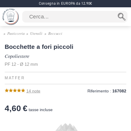
Consegna in EUROPA da 12.90€
Pasticceria
Utensili
Beccucci
Bocchette a fori piccoli
Copoliestere
PF 12 - Ø 12 mm
MATFER
14
note
Riferimento :
167082
4,60 €
tasse incluse