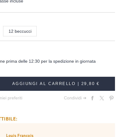
asse incluse
12 beccucci
dine prima delle 12:30 per la spedizione in giornata
AGGIUNGI AL CARRELLO |
29,80 €
iei preferiti
Condividi ➔
TIBILE:
Louis François