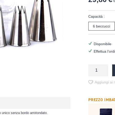
t
Capacità :
6 beccucci
Disponibile
Effettua l'or
Aggiungi ai m
PREZZO IMBAT
o unico senza bordo arrotondato.