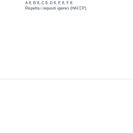
A 8, B 8, C 8, D 8, E 8, F 8.
Rispetta i requisiti igienici (HACCP).