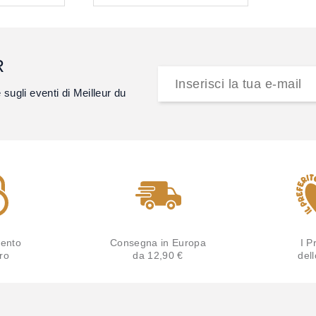
R
e sugli eventi di Meilleur du
ento
Consegna in Europa
I Pr
ro
da 12,90 €
del