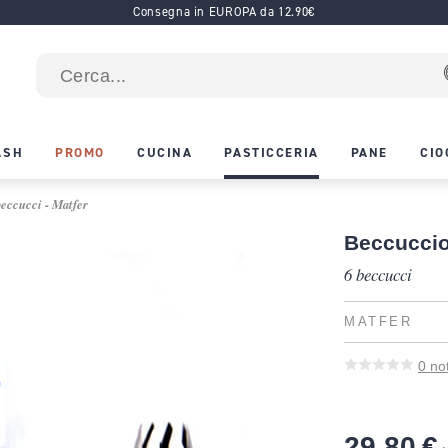
Consegna in EUROPA da 12.90€
ASH
PROMO
CUCINA
PASTICCERIA
PANE
CIO
beccucci - Matfer
Beccuccio
6 beccucci
MATFER
0
no
29,80 €