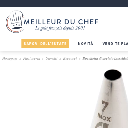
SAPORI DELL'ESTATE
NOVITÀ
VENDITE FL
Homepage
Pasticceria
Utensili
Beccucci
Bocchetta di acciaio inossidab