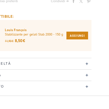
iei preferiti
Condividi ➔
TIBILE:
Louis François
Stabilizzante per gelati Stab 2000 - 150 g
AGGIUNGI
8,50 €
11,90 €
DELTÀ
A
TO