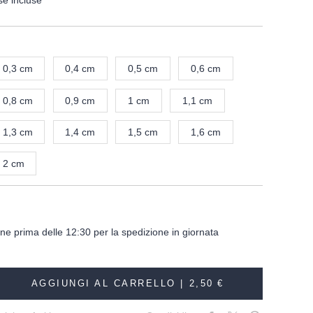
se incluse
0,3 cm
0,4 cm
0,5 cm
0,6 cm
0,8 cm
0,9 cm
1 cm
1,1 cm
1,3 cm
1,4 cm
1,5 cm
1,6 cm
2 cm
dine prima delle 12:30 per la spedizione in giornata
AGGIUNGI AL CARRELLO |
2,50 €