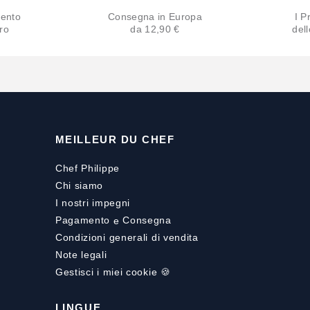
ento
Consegna in Europa
I Pr
ro
da 12,90 €
del
MEILLEUR DU CHEF
Chef Philippe
Chi siamo
I nostri impegni
Pagamento
e
Consegna
Condizioni generali di vendita
Note legali
Gestisci i miei cookie 🍪
LINGUE