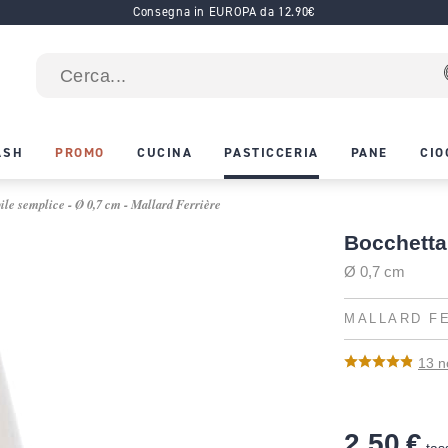
Consegna in EUROPA da 12.90€
ASH
PROMO
CUCINA
PASTICCERIA
PANE
CIO
ile semplice - Ø 0,7 cm - Mallard Ferrière
Bocchetta 
Ø 0,7 cm
MALLARD F
13
n
2,50 €