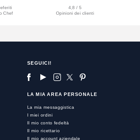
eferiti
4,8 / 5
lo Chef
Opinioni dei clienti
SEGUICI!
LA MIA AREA PERSONALE
La mia messaggistica
I miei ordini
Il mio conto fedeltà
Il mio ricettario
Il mio account aziendale