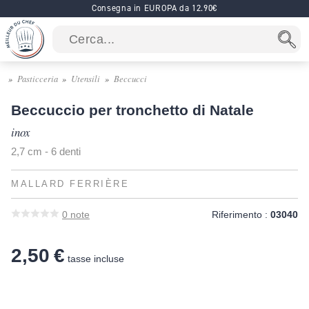
Consegna in EUROPA da 12.90€
Pasticceria
Utensili
Beccucci
Beccuccio per tronchetto di Natale
inox
2,7 cm - 6 denti
MALLARD FERRIÈRE
0
note
Riferimento :
03040
2,50 €
tasse incluse