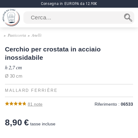
Consegna in EUROPA da 12.90€
Pasticceria
Anelli
Cerchio per crostata in acciaio
inossidabile
h 2,7 cm
Ø 30 cm
MALLARD FERRIÈRE
81
note
Riferimento :
06533
8,90 €
tasse incluse