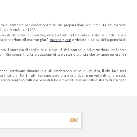
ca di conserve per confezionare le sue preparazioni. Nel 1911, fa dei marroni
le e riprende nel 1922.
uno dei fornitori di Sabaton, vende i frutti a Lalevade d'Ardèche. Sotto la sua
i la produzione di marron glacé
marron glacé
è vietata a causa della penuria di
liora il processo di canditura e la qualità dei marroni e dello zucchero. Nel corso
nari. Ciò consentirà la produzione di scorzette d'arancia che avranno un grande
r sei settimane durante le quali perderanno un po' di umidità, il che faciliterà
incisioni. Poi i frutti vengono avvolti a due a due in un vello di tulle e cotti
oni vengono tolti dal velo di tulle e rivestiti con un sottile strato di sciroppo