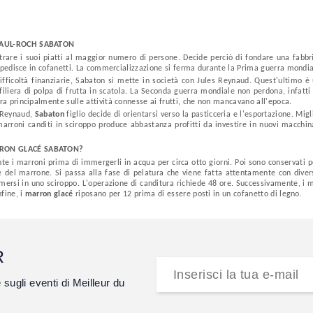
PAUL-ROCH SABATON
are i suoi piatti al maggior numero di persone. Decide perciò di fondare una fabbri
e spedisce in cofanetti. La commercializzazione si ferma durante la Prima guerra mondia
ifficoltà finanziarie, Sabaton si mette in società con Jules Reynaud. Quest'ultimo è 
 filiera di polpa di frutta in scatola. La Seconda guerra mondiale non perdona, infatt
ra principalmente sulle attività connesse ai frutti, che non mancavano all'epoca.
 Reynaud,
Sabaton
figlio decide di orientarsi verso la pasticceria e l'esportazione. Mig
 marroni canditi in sciroppo produce abbastanza profitti da investire in nuovi macchi
RRON GLACÉ SABATON?
 i marroni prima di immergerli in acqua per circa otto giorni. Poi sono conservati pe
e del marrone. Si passa alla fase di pelatura che viene fatta attentamente con diverse 
ersi in uno sciroppo. L'operazione di canditura richiede 48 ore. Successivamente, i marr
nfine, i
marron glacé
riposano per 12 prima di essere posti in un cofanetto di legno.
R
e sugli eventi di Meilleur du