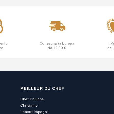
ento
Consegna in Europa
I Pr
ro
da 12,90 €
del
MEILLEUR DU CHEF
Chef Philippe
Chi siamo
I nostri impegni