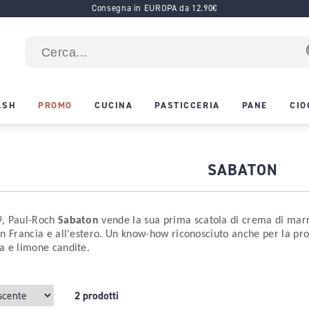
Consegna in EUROPA da 12.90€
ASH
PROMO
CUCINA
PASTICCERIA
PANE
CIO
SABATON
9, Paul-Roch
Sabaton
vende la sua prima scatola di crema di marr
in Francia e all'estero. Un know-how riconosciuto anche per la pr
a e limone candite.
2 prodotti