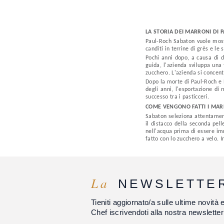
LA STORIA DEI MARRONI DI 
Paul-Roch Sabaton vuole mostr
canditi in terrine di grès e l
Pochi anni dopo, a causa di d
guida, l'azienda sviluppa una
zucchero. L'azienda si concent
Dopo la morte di Paul-Roch e
degli anni, l'esportazione di
successo tra i pasticceri.
COME VENGONO FATTI I MA
Sabaton seleziona attentamente
il distacco della seconda pell
nell'acqua prima di essere imm
fatto con lo zucchero a velo. I
La
NEWSLETTE
Tieniti aggiornato/a sulle ultime novità 
Chef iscrivendoti alla nostra newsletter