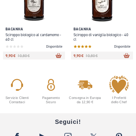
BACANHA
BACANHA
Sciroppo biologico al cardamomo -
Sciroppo di vaniglia biologico - 40
40 cl
cl
Disponibile
Disponibile
9,90 €
9,90 €
10,80 €
10,80 €
Servizio Clienti
Pagamento
Consegna in Europa
I Preferiti
Contattaci
Sicuro
da 12,90 €
dello Chef
Seguici!