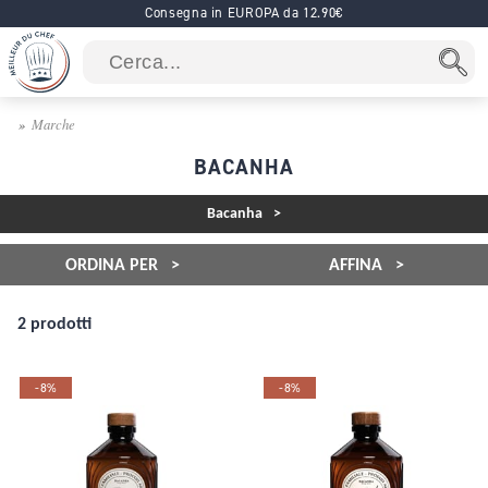
Consegna in EUROPA da 12.90€
Marche
BACANHA
Bacanha
ORDINA PER
AFFINA
2 prodotti
-8%
-8%