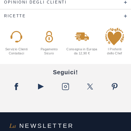
OPINIONI DEGLI CLIENTI
RICETTE
Servizio Clienti
Pagamento
Consegna in Europa
I Preferiti
Contattaci
Sicuro
da 12,90 €
dello Chef
Seguici!
La
NEWSLETTER