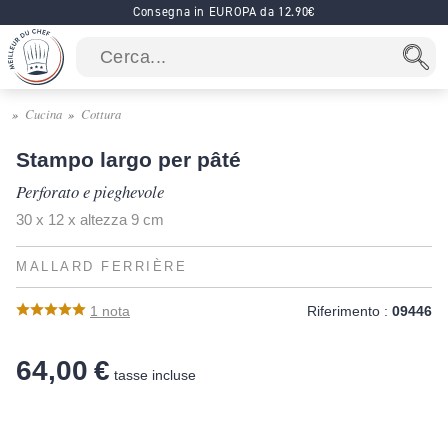
Consegna in EUROPA da 12.90€
Cucina
Cottura
Stampo largo per pâté
Perforato e pieghevole
30 x 12 x altezza 9 cm
MALLARD FERRIÈRE
1
nota
Riferimento :
09446
64,00 €
tasse incluse