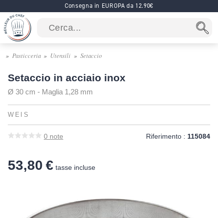
Consegna in EUROPA da 12.90€
Pasticceria
Utensili
Setaccio
Setaccio in acciaio inox
Ø 30 cm - Maglia 1,28 mm
WEIS
0
note
Riferimento :
115084
53,80 €
tasse incluse