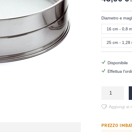
t
Diametro e magl
16 cm - 0,8 
25 cm - 1,2
Disponibile
Effettua l'or
Aggiungi ai m
PREZZO IMBAT