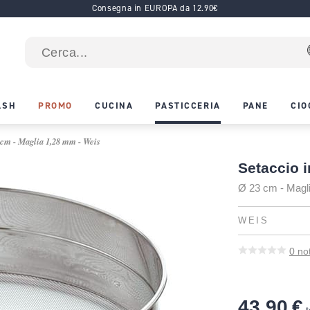
Consegna in EUROPA da 12.90€
ASH
PROMO
CUCINA
PASTICCERIA
PANE
CIO
3 cm - Maglia 1,28 mm - Weis
Setaccio i
Ø 23 cm - Magl
WEIS
0
no
43,90 €