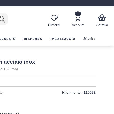
Preferiti
Account
Carrello
Ricette
CCOLATO
DISPENSA
IMBALLAGGIO
n acciaio inox
ia 1,28 mm
te
Riferimento :
115082