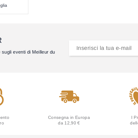
glia
R
e sugli eventi di Meilleur du
ento
Consegna in Europa
I Pr
ro
da 12,90 €
del