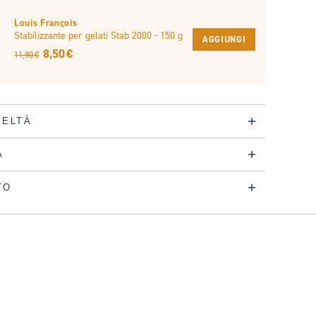
Louis François
Stabilizzante per gelati Stab 2000 - 150 g
AGGIUNGI
8,50 €
11,90 €
DELTÀ
A
TO