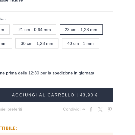
asse incluse
ia :
mm
21 cm - 0,64 mm
23 cm - 1,28 mm
8 mm
30 cm - 1,28 mm
40 cm - 1 mm
dine prima delle 12:30 per la spedizione in giornata
AGGIUNGI AL CARRELLO |
43,90 €
iei preferiti
Condividi ➔
TIBILE: