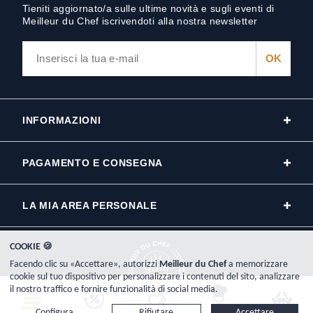
Tieniti aggiornato/a sulle ultime novità e sugli eventi di
Meilleur du Chef iscrivendoti alla nostra newsletter
INFORMAZIONI
PAGAMENTO E CONSEGNA
LA MIA AREA PERSONALE
COOKIE 🍪
Facendo clic su «Accettare», autorizzi
Meilleur du Chef
a memorizzare
cookie sul tuo dispositivo per personalizzare i contenuti del sito, analizzare
il nostro traffico e fornire funzionalità di social media.
Copyright © 2000-2026, www.meilleurduchef.com - Tutti i diritti riservati.
Configura...
Rifiutare
Accettare