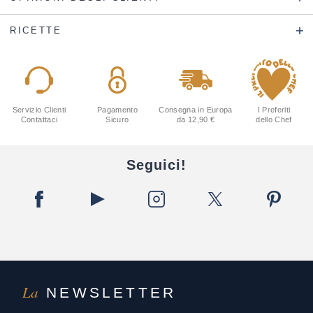
RICETTE
Servizio Clienti
Pagamento
Consegna in Europa
I Preferiti
Contattaci
Sicuro
da 12,90 €
dello Chef
Seguici!
La
NEWSLETTER