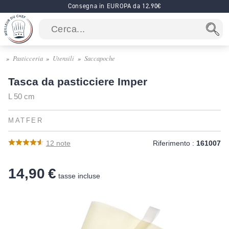
Consegna in EUROPA da 12.90€
Pasticceria
Utensili
Saccapoche
Tasca da pasticciere Imper
L 50 cm
MATFER
12
note
Riferimento :
161007
14,90 €
tasse incluse