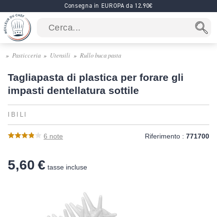
Consegna in EUROPA da 12.90€
Pasticceria
Utensili
Rullo buca pasta
Tagliapasta di plastica per forare gli
impasti dentellatura sottile
IBILI
6
note
Riferimento :
771700
5,60 €
tasse incluse