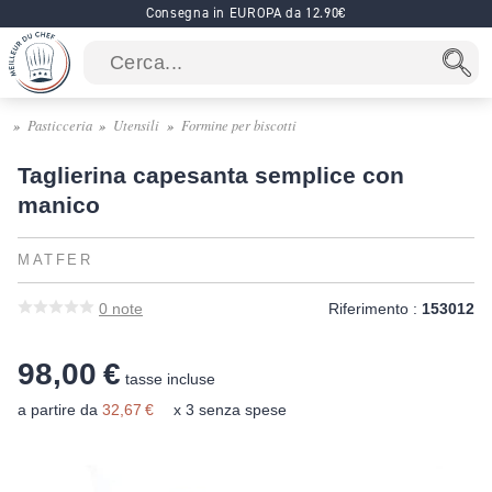
Consegna in EUROPA da 12.90€
Pasticceria
Utensili
Formine per biscotti
Taglierina capesanta semplice con
manico
MATFER
0
note
Riferimento :
153012
98,00 €
tasse incluse
a partire da
32,67 €
x 3 senza spese