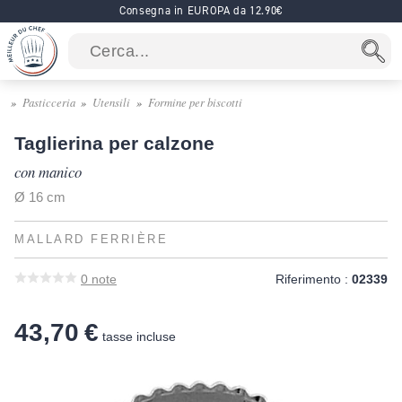
Consegna in EUROPA da 12.90€
Pasticceria
Utensili
Formine per biscotti
Taglierina per calzone
con manico
Ø 16 cm
MALLARD FERRIÈRE
0
note
Riferimento :
02339
43,70 €
tasse incluse