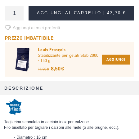
AGGIUNGI AL CARRELLO |
43,70 €
Aggiungi ai miei preferiti
PREZZO IMBATTIBILE:
Louis François
Stabilizzante per gelati Stab 2000
AGGIUNGI
- 150 g
8,50 €
11,90 €
DESCRIZIONE
Taglierina scanalata in acciaio inox per calzone.
Filo bisellato per tagliare i calzoni alle mele (o alle prugne, ecc.).
Diametro : 16 cm