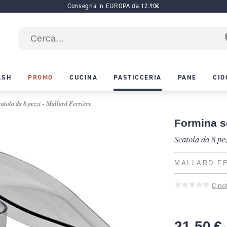
Consegna in EUROPA da 12.90€
ASH
PROMO
CUCINA
PASTICCERIA
PANE
CIO
atola da 8 pezzi - Mallard Ferrière
Formina s
Scatola da 8 pe
MALLARD F
0
no
21,50 €