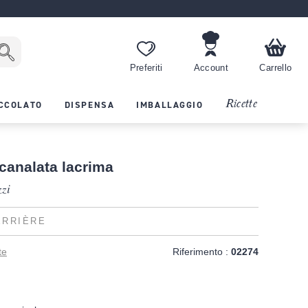
Preferiti
Account
Carrello
Ricette
CCOLATO
DISPENSA
IMBALLAGGIO
canalata lacrima
zzi
ERRIÈRE
te
Riferimento :
02274