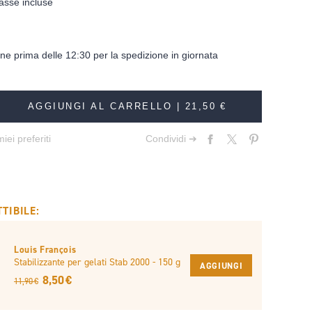
asse incluse
dine prima delle 12:30 per la spedizione in giornata
AGGIUNGI AL CARRELLO |
21,50 €
iei preferiti
Condividi ➔
TIBILE:
Louis François
Stabilizzante per gelati Stab 2000 - 150 g
AGGIUNGI
8,50 €
11,90 €