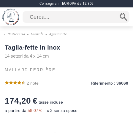
Consegna in EUROPA da 12.90€
Pasticceria
Utensili
Affettatorte
Taglia-fette in inox
14 settori da 4 x 14 cm
MALLARD FERRIÈRE
2
note
Riferimento :
36060
174,20 €
tasse incluse
a partire da
58,07 €
x 3 senza spese