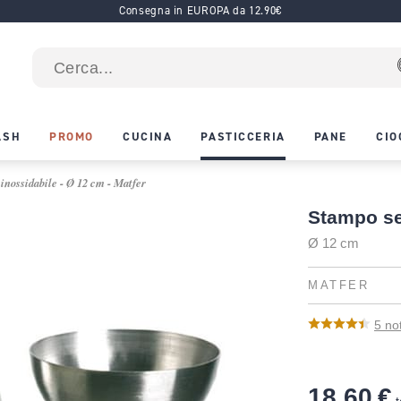
Consegna in EUROPA da 12.90€
ASH
PROMO
CUCINA
PASTICCERIA
PANE
CIO
inossidabile - Ø 12 cm - Matfer
Stampo se
Ø 12 cm
MATFER
5
no
18,60 €