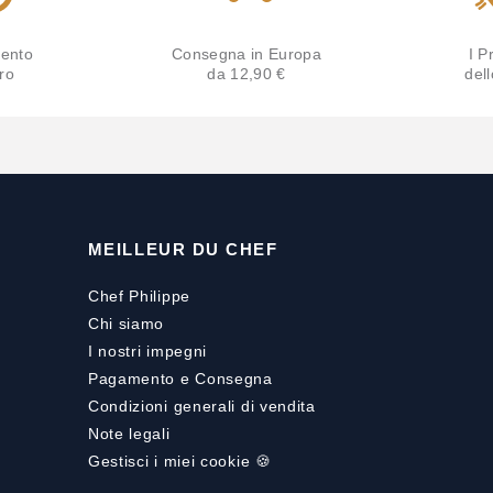
ento
Consegna in Europa
I Pr
ro
da 12,90 €
del
MEILLEUR DU CHEF
Chef Philippe
Chi siamo
I nostri impegni
Pagamento
e
Consegna
Condizioni generali di vendita
Note legali
Gestisci i miei cookie 🍪