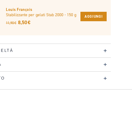
Louis François
Stabilizzante per gelati Stab 2000 - 150 g
AGGIUNGI
8,50 €
11,90 €
DELTÀ
A
TO