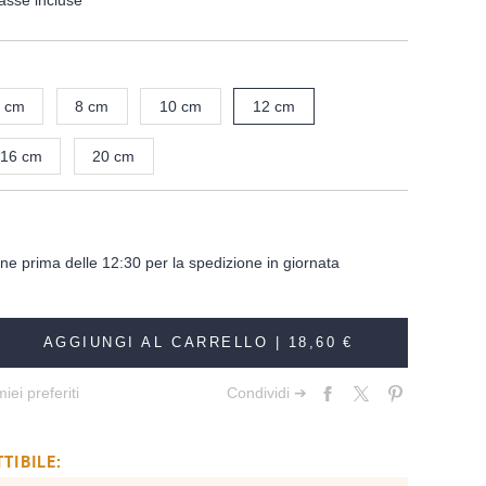
asse incluse
 cm
8 cm
10 cm
12 cm
16 cm
20 cm
dine prima delle 12:30 per la spedizione in giornata
AGGIUNGI AL CARRELLO |
18,60 €
iei preferiti
Condividi ➔
TIBILE: