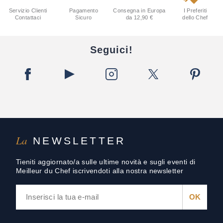
Servizio Clienti
Pagamento
Consegna in Europa
I Preferiti
Contattaci
Sicuro
da 12,90 €
dello Chef
Seguici!
La
NEWSLETTER
Tieniti aggiornato/a sulle ultime novità e sugli eventi di
Meilleur du Chef iscrivendoti alla nostra newsletter