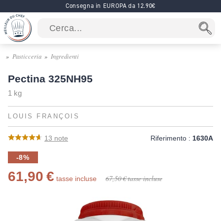
Consegna in EUROPA da 12.90€
Pasticceria
Ingredienti
Pectina 325NH95
1 kg
LOUIS FRANÇOIS
13
note
Riferimento :
1630A
-8%
61,90 €
67,50 €
tasse incluse
tasse incluse