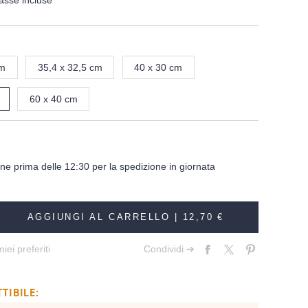
asse incluse
cm
35,4 x 32,5 cm
40 x 30 cm
60 x 40 cm
dine prima delle 12:30 per la spedizione in giornata
AGGIUNGI AL CARRELLO |
12,70 €
iei preferiti
Condividi ➔
TIBILE: