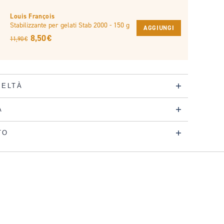
Louis François
Stabilizzante per gelati Stab 2000 - 150 g
AGGIUNGI
8,50 €
11,90 €
DELTÀ
A
TO