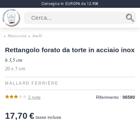
Consegna in EUROPA da 12.90€
Pasticceria
Anelli
Rettangolo forato da torte in acciaio inox
h 3,5 cm
20 x 7 cm
MALLARD FERRIÈRE
2
note
Riferimento :
06580
17,70 €
tasse incluse