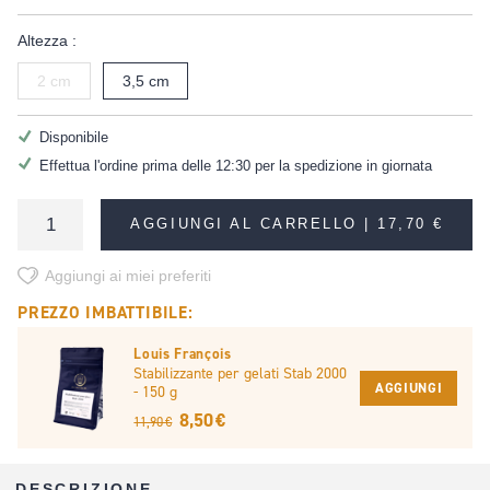
Altezza :
2 cm
3,5 cm
Disponibile
Effettua l'ordine prima delle 12:30 per la spedizione in giornata
AGGIUNGI AL CARRELLO |
17,70 €
Aggiungi ai miei preferiti
PREZZO IMBATTIBILE:
Louis François
Stabilizzante per gelati Stab 2000
AGGIUNGI
- 150 g
8,50 €
11,90 €
DESCRIZIONE