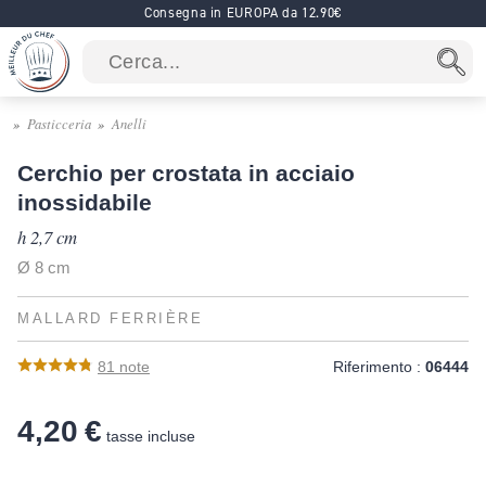
Consegna in EUROPA da 12.90€
Pasticceria
Anelli
Cerchio per crostata in acciaio
inossidabile
h 2,7 cm
Ø 8 cm
MALLARD FERRIÈRE
81
note
Riferimento :
06444
4,20 €
tasse incluse