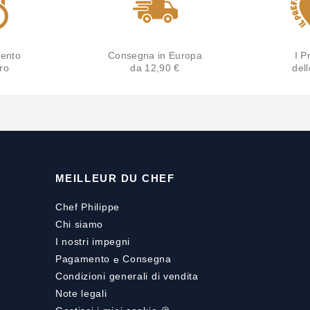
ento
Consegna in Europa
I Pr
ro
da 12,90 €
del
MEILLEUR DU CHEF
Chef Philippe
Chi siamo
I nostri impegni
Pagamento
e
Consegna
Condizioni generali di vendita
Note legali