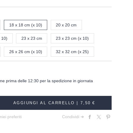
18 x 18 cm (x 10)
20 x 20 cm
 10)
23 x 23 cm
23 x 23 cm (x 10)
26 x 26 cm (x 10)
32 x 32 cm (x 25)
dine prima delle 12:30 per la spedizione in giornata
AGGIUNGI AL CARRELLO |
7,50 €
iei preferiti
Condividi ➔