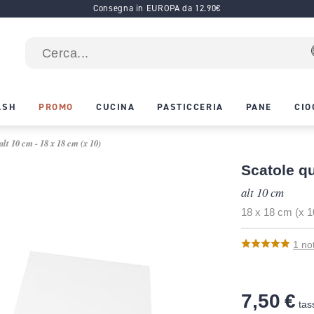
Consegna in EUROPA da 12.90€
ASH
PROMO
CUCINA
PASTICCERIA
PANE
CIO
lt 10 cm - 18 x 18 cm (x 10)
Scatole q
alt 10 cm
18 x 18 cm (x 1
1
no
7,50 €
tas