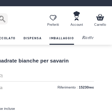
Preferiti
Account
Carrello
Ricette
CCOLATO
DISPENSA
IMBALLAGGIO
uadrate bianche per savarin
0)
ta
Riferimento :
15230rec
se incluse