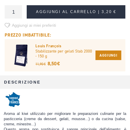
AGGIUNGI AL CARRELLO |
3,20 €
Aggiungi ai miei preferiti
PREZZO IMBATTIBILE:
Louis François
Stabilizzante per gelati Stab 2000
AGGIUNGI
- 150 g
8,50 €
11,90 €
DESCRIZIONE
Aroma al kiwi utilizzato per migliorare le preparazioni culinarie per la
pasticceria (creme da dessert, gelati, mousse...) o da cucina (salse,
creme, minestre...)
Questo aroma non sostituisce il sapore principale dell'alimento; è