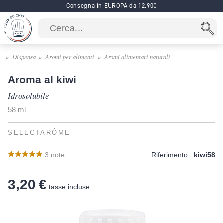
Consegna in EUROPA da 12.90€
Dispensa
Aromi per alimenti
Aromi alimentari naturali
Aroma al kiwi
Idrosolubile
58 ml
SELECTARÔME
3
note
Riferimento :
kiwi58
3,20 €
tasse incluse