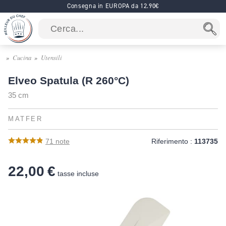
Consegna in EUROPA da 12.90€
Cucina
Utensili
Elveo Spatula (R 260°C)
35 cm
MATFER
71
note
Riferimento :
113735
22,00 €
tasse incluse