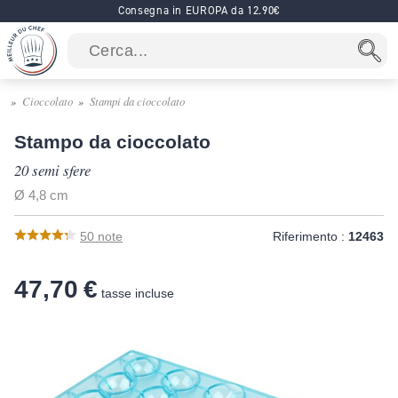
Consegna in EUROPA da 12.90€
Cioccolato
Stampi da cioccolato
Stampo da cioccolato
20 semi sfere
Ø 4,8 cm
50
note
Riferimento :
12463
47,70 €
tasse incluse