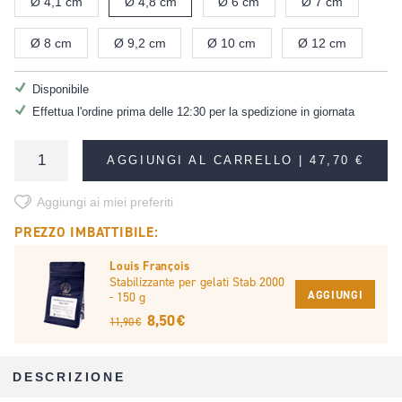
Ø 4,1 cm
Ø 4,8 cm
Ø 6 cm
Ø 7 cm
Ø 8 cm
Ø 9,2 cm
Ø 10 cm
Ø 12 cm
Disponibile
Effettua l'ordine prima delle 12:30 per la spedizione in giornata
AGGIUNGI AL CARRELLO |
47,70 €
Aggiungi ai miei preferiti
PREZZO IMBATTIBILE:
Louis François
Stabilizzante per gelati Stab 2000
AGGIUNGI
- 150 g
8,50 €
11,90 €
DESCRIZIONE