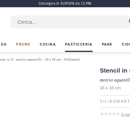
Consegna in EUROPA da 12.90€
ASH
PROMO
CUCINA
PASTICCERIA
PANE
CIO
rae (x 2) - motivo aquarelle - 16 x 16 cm - Silikomart
Stencil in
motivo aquarel
16 x 16 cm
SILIKOMAR
0
no