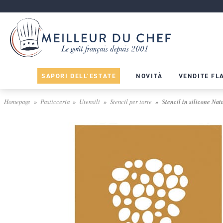
SAPORI DELL'ESTATE
NOVITÀ
VENDITE FL
Homepage
Pasticceria
Utensili
Stencil per torte
Stencil in silicone Natu