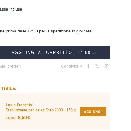
asse incluse
dine prima delle 12:30 per la spedizione in giornata
AGGIUNGI AL CARRELLO |
14,90 €
iei preferiti
Condividi ➔
TIBILE:
Louis François
Stabilizzante per gelati Stab 2000 - 150 g
AGGIUNGI
8,50 €
11,90 €