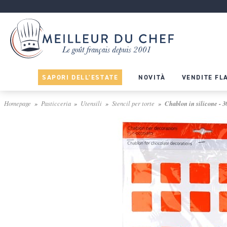
SAPORI DELL'ESTATE
NOVITÀ
VENDITE FL
Homepage
Pasticceria
Utensili
Stencil per torte
Chablon in silicone - 30