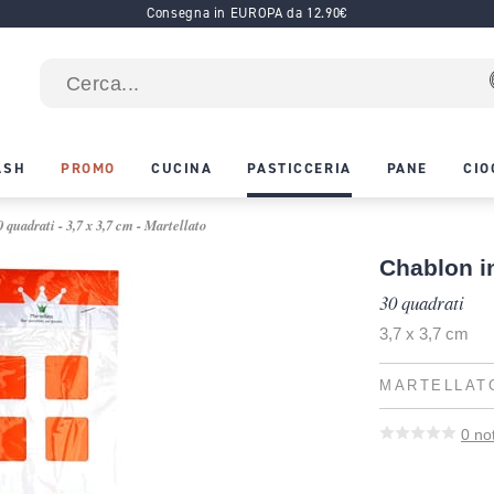
Consegna in EUROPA da 12.90€
ASH
PROMO
CUCINA
PASTICCERIA
PANE
CIO
 quadrati - 3,7 x 3,7 cm - Martellato
Chablon in
30 quadrati
3,7 x 3,7 cm
MARTELLAT
0
no