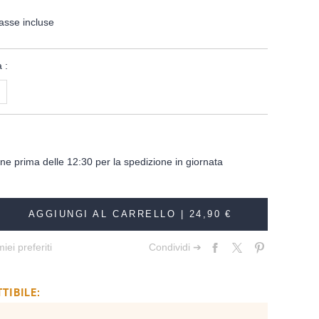
asse incluse
 :
dine prima delle 12:30 per la spedizione in giornata
AGGIUNGI AL CARRELLO |
24,90 €
iei preferiti
Condividi ➔
TIBILE: