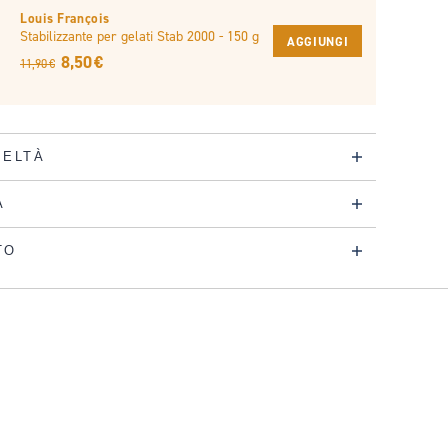
Louis François
Stabilizzante per gelati Stab 2000 - 150 g
AGGIUNGI
8,50 €
11,90 €
DELTÀ
A
TO