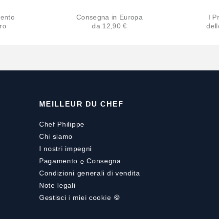
ento
Consegna in Europa
I Pr
ro
da 12,90 €
del
MEILLEUR DU CHEF
Chef Philippe
Chi siamo
I nostri impegni
Pagamento
e
Consegna
Condizioni generali di vendita
Note legali
Gestisci i miei cookie 🍪