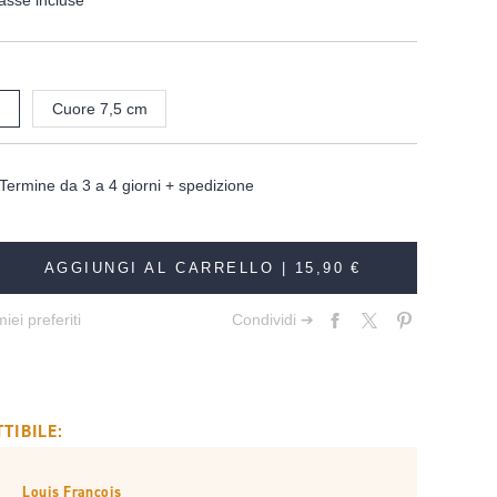
asse incluse
Cuore 7,5 cm
Termine da 3 a 4 giorni + spedizione
AGGIUNGI AL CARRELLO |
15,90 €
iei preferiti
Condividi ➔
TIBILE:
Louis François