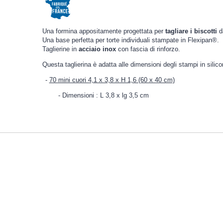
Una formina appositamente progettata per
tagliare i biscotti
d
Una base perfetta per torte individuali stampate in Flexipan®.
Taglierine in
acciaio inox
con fascia di rinforzo.
Questa taglierina è adatta alle dimensioni degli stampi in silic
70 mini cuori 4,1 x 3,8 x H 1,6 (60 x 40 cm)
Dimensioni : L 3,8 x lg 3,5 cm