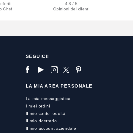
eferiti
4,8 / 5
lo Chef
Opinioni dei clienti
SEGUICI!
LA MIA AREA PERSONALE
La mia messaggistica
I miei ordini
Il mio conto fedeltà
Il mio ricettario
Il mio account aziendale