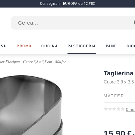
Consegna in EUROPA da 12.90€
ASH
PROMO
CUCINA
PASTICCERIA
PANE
CIO
per Flexipan - Cuore 3,8 x 3,5 cm - Matfer
Taglierina
Cuore 3,8 x 3,
MATFER
0
no
15,90 €