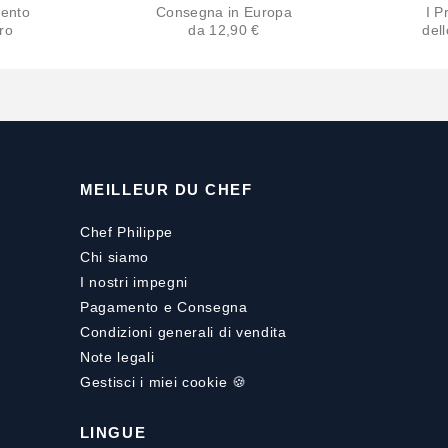
ento
Consegna in Europa
I Pr
ro
da 12,90 €
del
MEILLEUR DU CHEF
Chef Philippe
Chi siamo
I nostri impegni
Pagamento
e
Consegna
Condizioni generali di vendita
Note legali
Gestisci i miei cookie 🍪
LINGUE