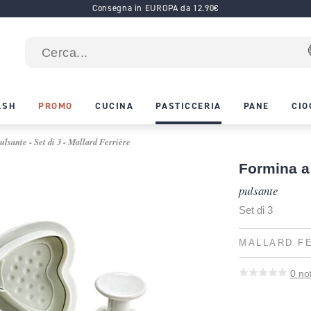
Consegna in EUROPA da 12.90€
ASH
PROMO
CUCINA
PASTICCERIA
PANE
CIO
ulsante - Set di 3 - Mallard Ferrière
Formina a 
pulsante
Set di 3
MALLARD F
0
no