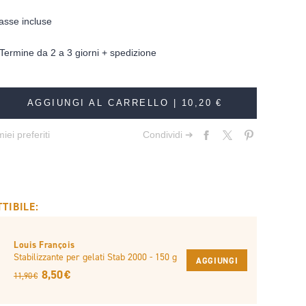
asse incluse
Termine da 2 a 3 giorni + spedizione
AGGIUNGI AL CARRELLO |
10,20 €
iei preferiti
Condividi ➔
TIBILE:
Louis François
Stabilizzante per gelati Stab 2000 - 150 g
AGGIUNGI
8,50 €
11,90 €