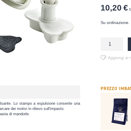
10,20 €
t
Su ordinazione. 
Aggiungi ai m
PREZZO IMBAT
a pulsante. Lo stampo a espulsione consente una
rcare dei motivi in rilievo sull'impasto.
 pasta di mandorle.