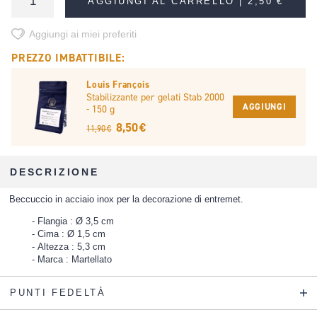
AGGIUNGI AL CARRELLO |
2,50 €
Aggiungi ai miei preferiti
PREZZO IMBATTIBILE:
Louis François
Stabilizzante per gelati Stab 2000
AGGIUNGI
- 150 g
8,50 €
11,90 €
DESCRIZIONE
Beccuccio in acciaio inox per la decorazione di entremet.
Flangia : Ø 3,5 cm
Cima : Ø 1,5 cm
Altezza : 5,3 cm
Marca : Martellato
PUNTI FEDELTÀ