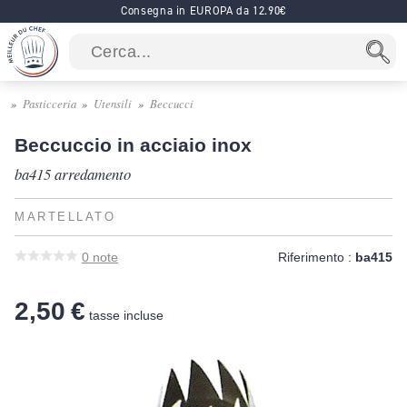
Consegna in EUROPA da 12.90€
Pasticceria
Utensili
Beccucci
Beccuccio in acciaio inox
ba415 arredamento
MARTELLATO
0
note
Riferimento :
ba415
2,50 €
tasse incluse